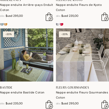
Nappe enduite Arrière-pays Enduit
Nappe enduite Fleurs de Kyoto
Coton
Coton
$usd 295,00
$usd 235,00
dès
dès
-20%
-20%
BASTIDE
FLEURS GOURMANDES
Nappe enduite Bastide Coton
Nappe enduite Fleurs Gourmandes
Coton
$usd 235,00
$usd 295,00
dès
dès