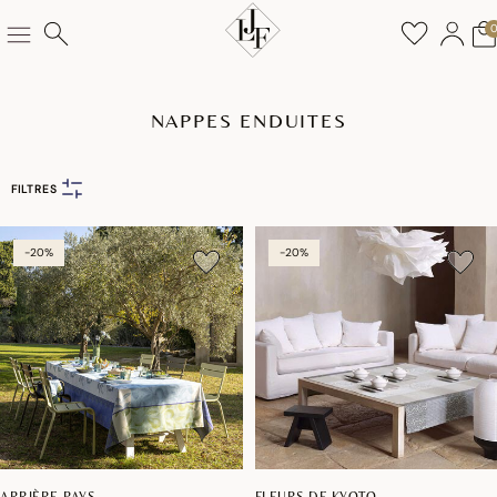
NAPPES ENDUITES
FILTRES
-20%
-20%
ARRIÈRE-PAYS
FLEURS DE KYOTO