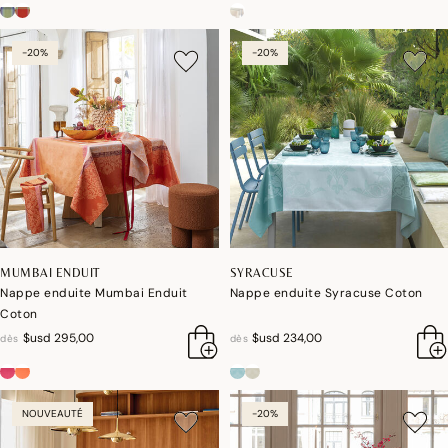
-20%
-20%
MUMBAI ENDUIT
SYRACUSE
Nappe enduite Mumbai Enduit
Nappe enduite Syracuse Coton
Coton
$usd 295,00
$usd 234,00
dès
dès
NOUVEAUTÉ
-20%