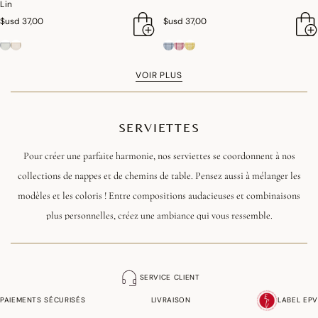
Lin
$usd 37,00
$usd 37,00
VOIR PLUS
SERVIETTES
Pour créer une parfaite harmonie, nos serviettes se coordonnent à nos
collections de nappes et de chemins de table. Pensez aussi à mélanger les
modèles et les coloris ! Entre compositions audacieuses et combinaisons
plus personnelles, créez une ambiance qui vous ressemble.
Pour vos repas improvisés, pour des réceptions ou pour un déjeuner sur
l'herbe, nous proposons une série de serviettes en papier haut de gamme,
SERVICE CLIENT
assorties à notre linge de table.
PAIEMENTS SÉCURISÉS
LIVRAISON
LABEL EPV