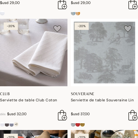
$usd 29,00
$usd 29,00
-20%
-20%
CLUB
SOUVERAINE
Serviette de table Club Coton
Serviette de table Souveraine Lin
$usd 32,00
$usd 37,00
dès
+2
-20%
-20%