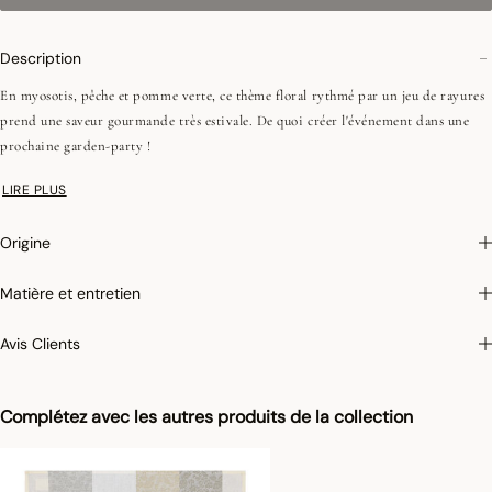
Description
En myosotis, pêche et pomme verte, ce thème floral rythmé par un jeu de rayures
prend une saveur gourmande très estivale. De quoi créer l'événement dans une
prochaine garden-party !
LIRE PLUS
Enduction acrylique :
Nos produits enduits sont confectionnés en 100% coton et
recouverts de deux couches d’acrylique. Ce film protecteur, non collant, les rend
Origine
antitaches et déperlants. Les articles de linge de table enduits se nettoient avec
une éponge et ne doivent être lavés en machine que très occasionnellement.
Matière et entretien
Avis Clients
Complétez avec les autres produits de la collection