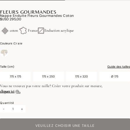
FLEURS GOURMANDES
Nappe Enduite Fleurs Gourmandes Coton
$USD 295,00
coton
France
Enduction acrylique
Couleurs :
Craie
sélectionné
Taille (cm)
Guide des tailles
175 x 175
175 x 250
175 x 320
Ø 175
Vous ne trouvez pas votre taille? Créer votre produit sur mesure,
cliquez ici
Quantité
-
+
VEUILLEZ CHOISIR UNE TAILLE