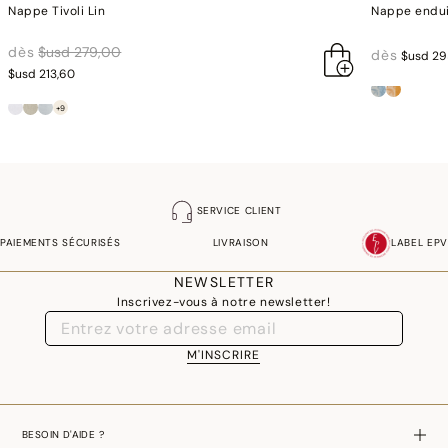
Nappe Tivoli Lin
Nappe endui
réduction de
à
dès
$usd 279,00
dès
$usd 29
$usd 213,60
+9
SERVICE CLIENT
PAIEMENTS SÉCURISÉS
LIVRAISON
LABEL EPV
NEWSLETTER
Inscrivez-vous à notre newsletter!
M'INSCRIRE
BESOIN D'AIDE ?