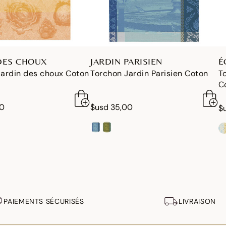
DES CHOUX
JARDIN PARISIEN
É
Jardin des choux Coton
Torchon Jardin Parisien Coton
T
C
50
$usd 35,00
$
PAIEMENTS SÉCURISÉS
LIVRAISON