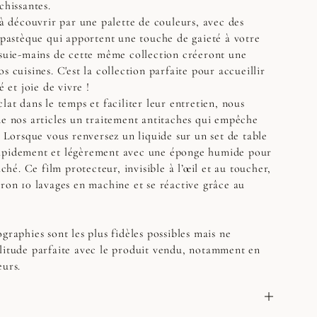
chissantes.
 à découvrir par une palette de couleurs, avec des
t pastèque qui apportent une touche de gaieté à votre
ssuie-mains de cette même collection créeront une
s cuisines. C'est la collection parfaite pour accueillir
é et joie de vivre !
lat dans le temps et faciliter leur entretien, nous
de nos articles un traitement antitaches qui empêche
. Lorsque vous renversez un liquide sur un set de table
apidement et légèrement avec une éponge humide pour
aché. Ce film protecteur, invisible à l’œil et au toucher,
iron 10 lavages en machine et se réactive grâce au
graphies sont les plus fidèles possibles mais ne
litude parfaite avec le produit vendu, notamment en
eurs.