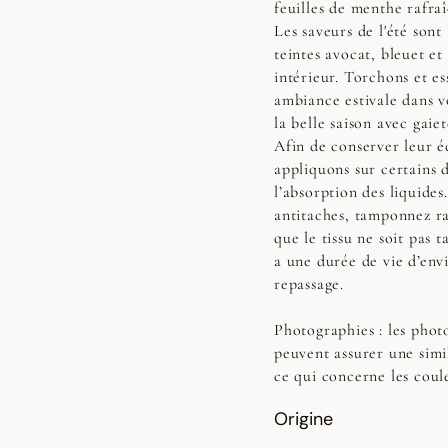
feuilles de menthe rafraî
Les saveurs de l'été sont
teintes avocat, bleuet e
intérieur. Torchons et e
ambiance estivale dans vo
la belle saison avec gaiet
Afin de conserver leur éc
appliquons sur certains 
l’absorption des liquides
antitaches, tamponnez r
que le tissu ne soit pas t
a une durée de vie d’env
repassage.
Photographies :
les photo
peuvent assurer une simi
ce qui concerne les coul
Origine