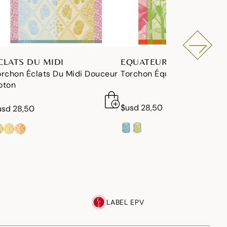
CLATS DU MIDI
EQUATEUR
orchon Éclats Du Midi Douceur
Torchon Équateur Coton
oton
$usd 28,50
usd 28,50
LABEL EPV