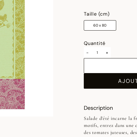
sélectionné
Taille (cm)
60 x 80
Quantité
-
+
AJOUT
Description
Salade d'été incarne la fr
motifs, entrez dans une 
des tomates juteuses, de