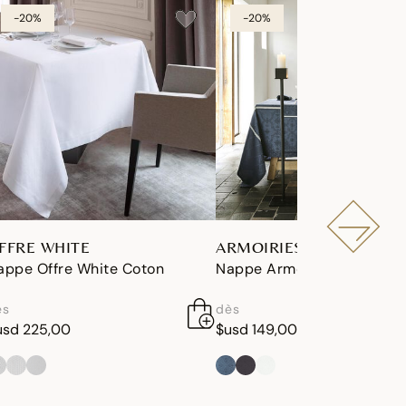
-20%
-20%
FFRE WHITE
ARMOIRIES
appe Offre White Coton
Nappe Armoiries Lin
ès
dès
usd 225,00
$usd 149,00