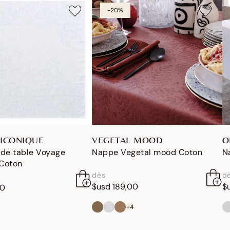
-20%
ICONIQUE
VEGETAL MOOD
O
 de table Voyage
Nappe Vegetal mood Coton
N
 Coton
dès
d
$usd 189,00
$
00
+4