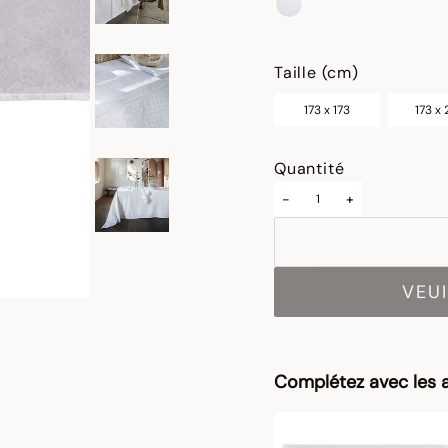
sélectionné
Taille (cm)
173 x 173
173 x
Quantité
-
+
VEUI
Complétez avec les a