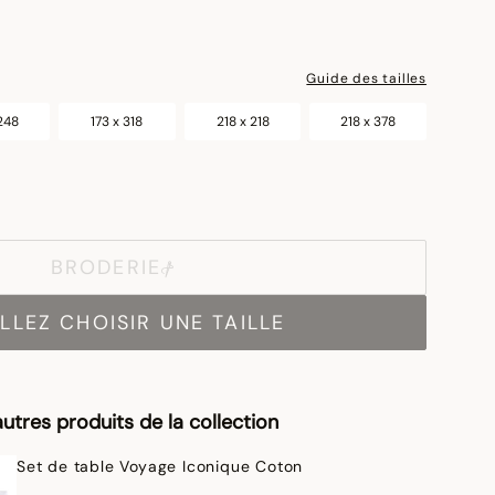
Guide des tailles
 248
173 x 318
218 x 218
218 x 378
BRODERIE
LLEZ CHOISIR UNE TAILLE
utres produits de la collection
Set de table Voyage Iconique Coton