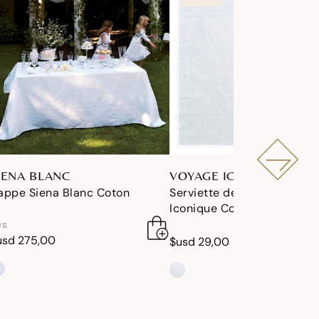
IENA BLANC
VOYAGE ICONIQUE
appe Siena Blanc Coton
Serviette de table Voyage
Iconique Coton
ès
usd 275,00
$usd 29,00