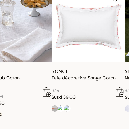
SONGE
S
ub Coton
Taie décorative Songe Coton
N
dès
d
de
à
00
$usd 39,00
$
80
2