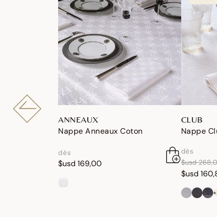
ANNEAUX
CLUB
Nappe Anneaux Coton
Nappe Cl
dès
dès
réduction 
$usd 268,
$usd 169,00
$usd 160,
+