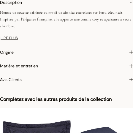
Description
Housse de couette raffinée au motif de zinnias entrelacés sur fond bleu nuit.
Inspirée par l'élégance française, elle apporte une touche cosy et apaisante à votre
chambre.
Recto en Jacquard : 118 fils/cm², 300 TC
LIRE PLUS
Verso en satin : 118 fils/cm², 300 TC
Volants de 5 cm, 3 côtés
Origine
Fermeture boutons effet nacre invisibles
Matière et entretien
Photographies :
les photographies sont les plus fidèles possibles mais ne peuvent
Avis Clients
assurer une similitude parfaite avec le produit vendu, notamment en ce qui
concerne les coul
eurs.
Complétez avec les autres produits de la collection