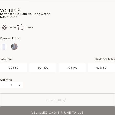
VOLUPTÉ
Serviette De Bain Volupté Coton
$USD 23,00
coton
France
Couleurs :
Blanc
sélectionné
Taille (cm)
Guide des tailles
30 x 50
50 x 100
70 x 140
90 x 150
Quantité
-
+
BRODERIE
VEUILLEZ CHOISIR UNE TAILLE