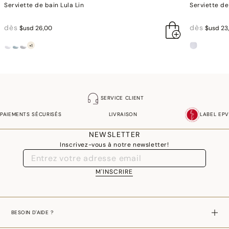
Serviette de bain Lula Lin
Serviette d
dès
dès
$usd 26,00
$usd 23
+1
SERVICE CLIENT
PAIEMENTS SÉCURISÉS
LIVRAISON
LABEL EPV
NEWSLETTER
Inscrivez-vous à notre newsletter!
M'INSCRIRE
BESOIN D'AIDE ?