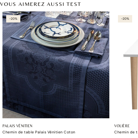
VOUS AIMEREZ AUSSI TEST
-20%
-20%
PALAIS VÉNITIEN
VOLIÈRE
Chemin de table Palais Vénitien Coton
Chemin de ta