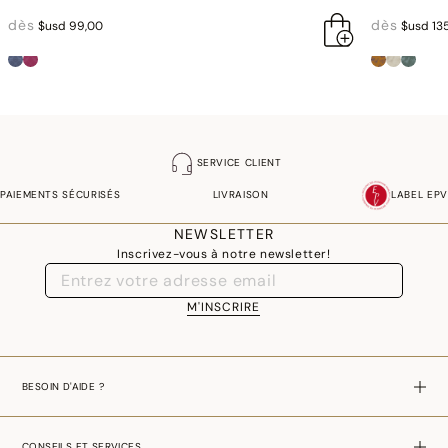
dès
dès
$usd 99,00
$usd 13
SERVICE CLIENT
PAIEMENTS SÉCURISÉS
LIVRAISON
LABEL EPV
NEWSLETTER
Inscrivez-vous à notre newsletter!
M'INSCRIRE
BESOIN D'AIDE ?
CONSEILS ET SERVICES