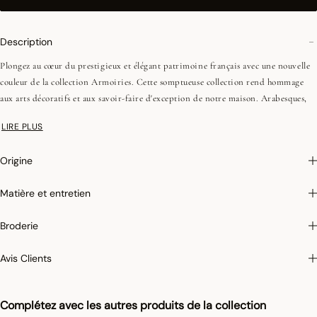
Description
Plongez au cœur du prestigieux et élégant patrimoine français avec une nouvelle
couleur de la collection Armoiries. Cette somptueuse collection rend hommage
aux arts décoratifs et aux savoir-faire d'exception de notre maison. Arabesques,
feuilles d'acanthes et fleurs de lys convergent autour d'une rosace de château. Le
LIRE PLUS
nouveau bleu céruléen feutré, profond et élégant vient enrichir cette gamme
emblématique damassée. Finition soignée en coins onglet.
Origine
Pour limiter le rétrécissement du coton au lavage, Le Jacquard Français applique
le traitement spécifique Irretrex qui minimiser les réactions des fibres de coton
Matière et entretien
naturel au lavage. Notre coton reste stable dans le temps et nos tissus conservent
leurs proportions au fil du temps pour vous donner entière satisfaction.
Broderie
Avis Clients
Complétez avec les autres produits de la collection