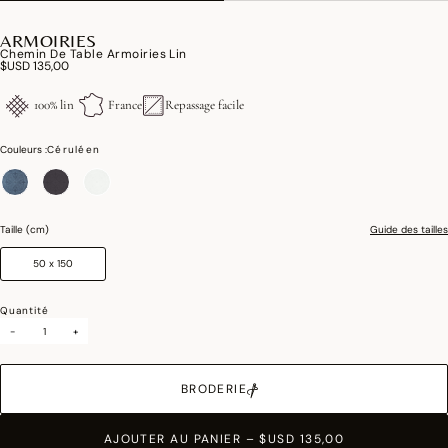
ARMOIRIES
Chemin De Table Armoiries Lin
$USD 135,00
100% lin
France
Repassage facile
Couleurs :
Céruléen
sélectionné
Taille (cm)
Guide des tailles
50 x 150
Quantité
-
+
BRODERIE
AJOUTER AU PANIER
–
$USD 135,00