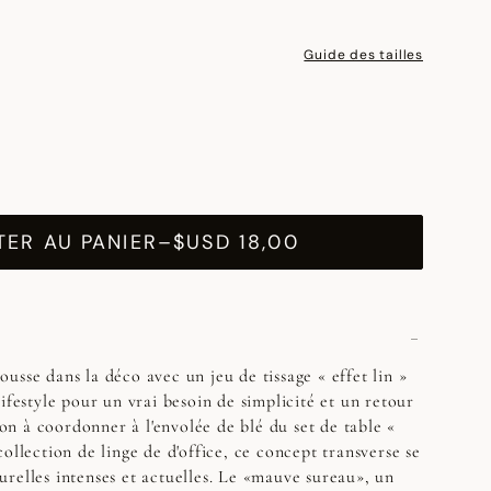
Guide des tailles
ER AU PANIER
–
$USD 18,00
usse dans la déco avec un jeu de tissage « effet lin »
ifestyle pour un vrai besoin de simplicité et un retour
tion à coordonner à l'envolée de blé du set de table «
ollection de linge de d'office, ce concept transverse se
relles intenses et actuelles. Le «mauve sureau», un