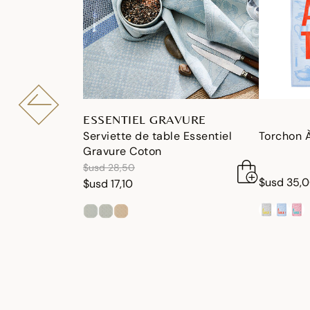
ESSENTIEL GRAVURE
Serviette de table Essentiel
Torchon 
Gravure Coton
réduction de
à
$usd 28,50
$usd 35,
$usd 17,10