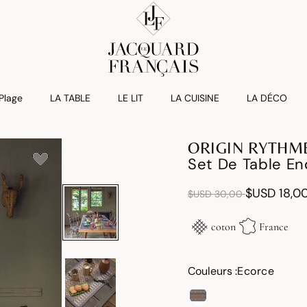
 Plage
LA TABLE
LE LIT
LA CUISINE
LA DÉCO
ORIGIN RYTHM
Set De Table En
Réduction de
à
$USD 18,0
$USD 30,00
coton
France
Couleurs :
Ecorce