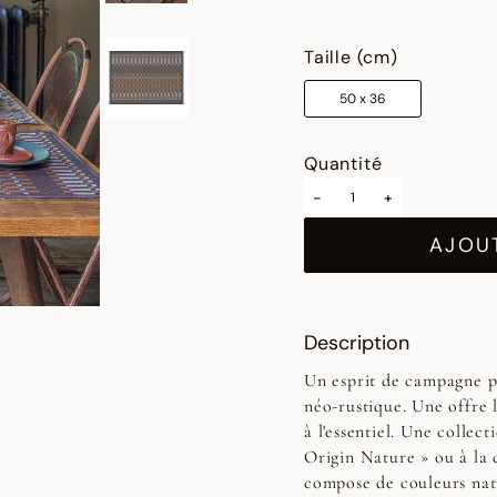
sélectionné
Taille (cm)
50 x 36
Quantité
-
+
AJOUT
Description
Un esprit de campagne po
néo-rustique. Une offre l
à l'essentiel. Une collec
Origin Nature » ou à la c
compose de couleurs natu