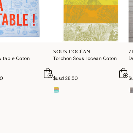
SOUS L'OCÉAN
Z
À table Coton
Torchon Sous l'océan Coton
D
00
$usd 28,50
$