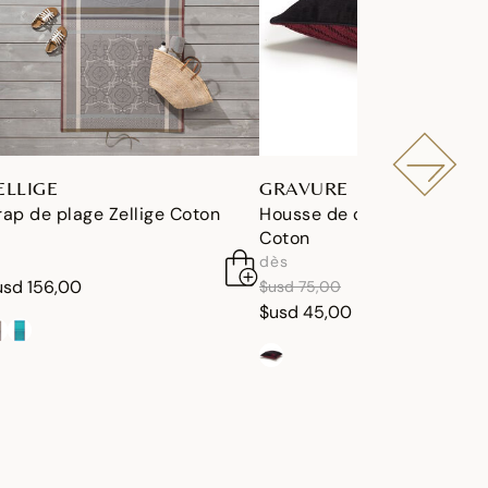
ELLIGE
GRAVURE
rap de plage Zellige Coton
Housse de coussin Gravur
Coton
dès
réduction de
à
usd 156,00
$usd 75,00
$usd 45,00