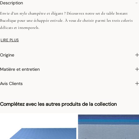
Description
Envie d'un style champêtre et élégant ? Découvrez notre set de table Instant
Bucolique pour une échappée estivale. À vous de choisir parmi les trois coloris
délicats et intemporels.
LIRE PLUS
Photographies :
les photographies sont les plus fidèles possibles mais ne peuvent
assurer une similitude parfaite avec le produit vendu, notamment en ce qui
Origine
concerne les coul
eurs.
Matière et entretien
Avis Clients
Complétez avec les autres produits de la collection