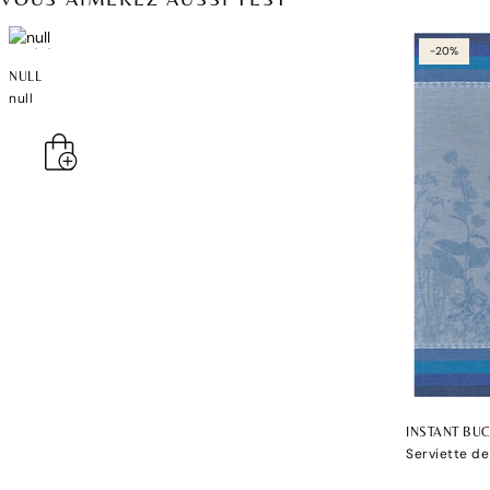
-20%
NULL
null
INSTANT BU
Serviette de