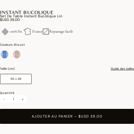
INSTANT BUCOLIQUE
Set De Table Instant Bucolique Lin
$USD 39,00
100% lin
France
Repassage facile
Couleurs :
Bleuet
sélectionné
Taille (cm)
Guide des tailles
50 x 36
Quantité
-
+
AJOUTER AU PANIER
–
$USD 39,00