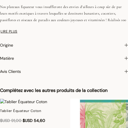
Nos plateaux Équateur vous insuffleront des envies d'ailleurs à coup sûr de par
leurs motifs exotiques à travers lesquelles se dessinent bananiers, cocotiers,
passiflores et oiseaux de paradis aux couleurs joyeuses et vitaminées ! Réalisés 100
% en bouleau ces plateaux vous offriront un panorama spectaculaire !
LIRE PLUS
Complétez votre voyage avec nos torchons et nos tabliers, pour une cuisine pleine
de soleil.
Origine
Photographies :
les photographies sont les plus fidèles possibles mais ne peuvent
Matière
assurer une similitude parfaite avec le produit vendu, notamment en ce qui
concerne les coul
eurs.
Avis Clients
Complétez avec les autres produits de la collection
Tablier Équateur Coton
Réduction de
à
$USD 91,00
$USD 54,60