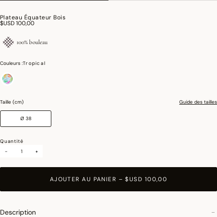
Plateau Équateur Bois
$USD 100,00
100% bouleau
Couleurs :
Tropical
sélectionné
Taille (cm)
Guide des tailles
Ø 38
Quantité
-
+
AJOUTER AU PANIER
–
$USD 100,00
Description