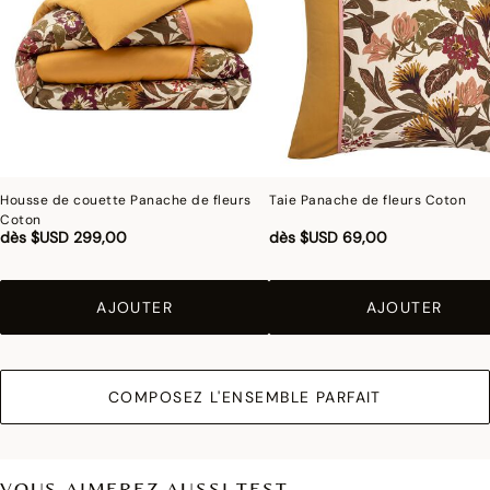
l’absorption des liquides. Lorsque vous renversez un liquide sur un set de table
antitaches, tamponnez rapidement et légèrement avec une éponge humide pour
que le tissu ne soit pas taché. Ce film protecteur, invisible à l’œil et au toucher, a
une durée de vie d’environ 10 lavages en machine et se réactive grâce au
repassage.
Photographies :
les photographies sont les plus fidèles possibles mais ne peuvent
assurer une similitude parfaite avec le produit vendu, notamment en ce qui
Housse de couette Panache de fleurs
Taie Panache de fleurs Coton
concerne les coul
eurs.
Coton
dès
$USD 299,00
dès
$USD 69,00
AJOUTER
AJOUTER
COMPOSEZ L'ENSEMBLE PARFAIT
VOUS AIMEREZ AUSSI TEST