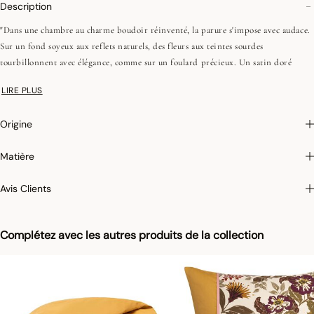
Description
"Dans une chambre au charme boudoir réinventé, la parure s'impose avec audace.
Sur un fond soyeux aux reflets naturels, des fleurs aux teintes sourdes
tourbillonnent avec élégance, comme sur un foulard précieux. Un satin doré
couleur miel et un ruban rose subtil viennent parfaire cette composition haute en
LIRE PLUS
caractère. Une création exubérante et raffinée, pour des atmosphères feutrées et
résolument sophistiquées.
Origine
•Fils peignés (longues fibres)
Matière
•Satin uni
•118 fils/cm², 300TC
Avis Clients
•Biais plat 1 cm
•Ourlet avec empiècemment motif all-over 10 cm
Complétez avec les autres produits de la collection
On aime : l'univers nuit audacieux et raffiné de Panache de Fleurs, entre parure
soyeuse et kimono précieux, pour des instants feutrés tout en élégance."
Afin de conserver leur éclat dans le temps et faciliter leur entretien, nous
appliquons sur certains de nos articles un traitement antitaches qui empêche