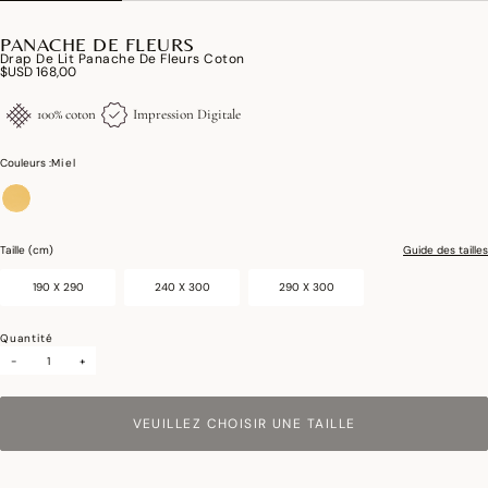
PANACHE DE FLEURS
Drap De Lit Panache De Fleurs Coton
$USD 168,00
100% coton
Impression Digitale
Couleurs :
Miel
sélectionné
Taille (cm)
Guide des tailles
190 X 290
240 X 300
290 X 300
Quantité
-
+
VEUILLEZ CHOISIR UNE TAILLE