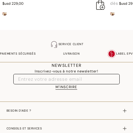
dès
$usd 229,00
$usd 29
SERVICE CLIENT
PAIEMENTS SÉCURISÉS
LIVRAISON
LABEL EPV
NEWSLETTER
Inscrivez-vous à notre newsletter!
M'INSCRIRE
BESOIN D'AIDE ?
CONSEILS ET SERVICES