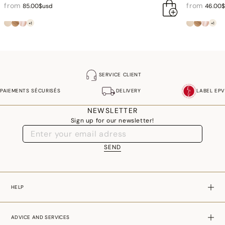
from
from
85.00$usd
46.00
+1
+1
SERVICE CLIENT
PAIEMENTS SÉCURISÉS
DELIVERY
LABEL EPV
NEWSLETTER
Sign up for our newsletter!
SEND
HELP
ADVICE AND SERVICES