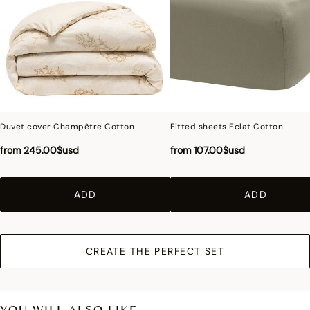
Washed cotton and linen
: Our washed products, made in Portugal, are softer and
lighter.
Duvet cover Champêtre Cotton
Fitted sheets Eclat Cotton
from
245.00$usd
from
107.00$usd
ADD
ADD
CREATE THE PERFECT SET
YOU WILL ALSO LIKE