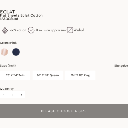
ECLAT
Flat Sheets Eclat Cotton
123.00$usd
100% cotton
Raw yarn appearance
Washed
Colors :
Pink
selected
Sizes (inch)
Size guide
75" X 114" Twin
94" X 118" Queen
114" X 118" King
Quantity
-
+
PLEASE CHOOSE A SIZE